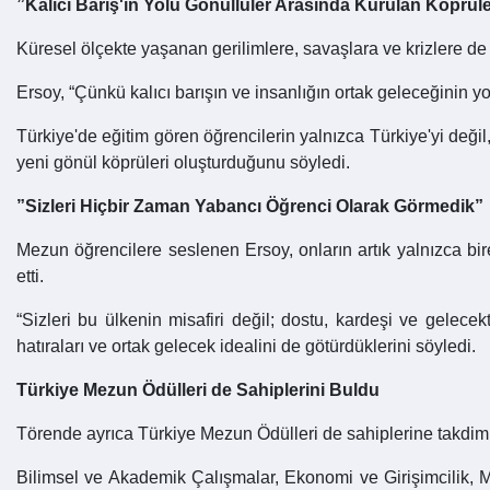
”Kalıcı Barış'ın Yolu Gönüllüler Arasında Kurulan Köprü
Küresel ölçekte yaşanan gerilimlere, savaşlara ve krizlere 
Ersoy, “Çünkü kalıcı barışın ve insanlığın ortak geleceğinin yo
Türkiye'de eğitim gören öğrencilerin yalnızca Türkiye'yi değil
yeni gönül köprüleri oluşturduğunu söyledi.
”Sizleri Hiçbir Zaman Yabancı Öğrenci Olarak Görmedik”
Mezun öğrencilere seslenen Ersoy, onların artık yalnızca bire
etti.
“Sizleri bu ülkenin misafiri değil; dostu, kardeşi ve gelecek
hatıraları ve ortak gelecek idealini de götürdüklerini söyledi.
Türkiye Mezun Ödülleri de Sahiplerini Buldu
Törende ayrıca Türkiye Mezun Ödülleri de sahiplerine takdim 
Bilimsel ve Akademik Çalışmalar, Ekonomi ve Girişimcilik, M