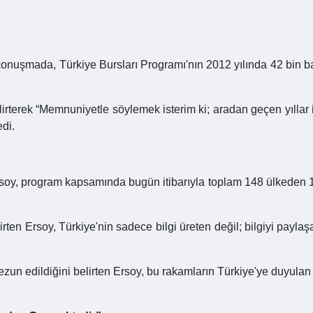
konuşmada, Türkiye Bursları Programı'nın 2012 yılında 42 bin ba
lirterek “Memnuniyetle söylemek isterim ki; aradan geçen yıllar 
edi.
n Ersoy, program kapsamında bugün itibarıyla toplam 148 ülkeden 
ten Ersoy, Türkiye'nin sadece bilgi üreten değil; bilgiyi paylaş
 mezun edildiğini belirten Ersoy, bu rakamların Türkiye'ye duyu