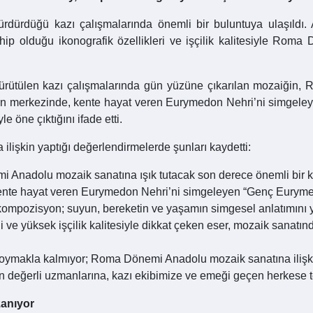
dürdüğü kazı çalışmalarında önemli bir buluntuya ulaşıldı. A
p olduğu ikonografik özellikleri ve işçilik kalitesiyle Roma D
rütülen kazı çalışmalarında gün yüzüne çıkarılan mozaiğin, 
erin merkezinde, kente hayat veren Eurymedon Nehri’ni simgele
e öne çıktığını ifade etti.
işkin yaptığı değerlendirmelerde şunları kaydetti:
Anadolu mozaik sanatına ışık tutacak son derece önemli bir ke
ente hayat veren Eurymedon Nehri’ni simgeleyen “Genç Eurymedon
 kompozisyon; suyun, bereketin ve yaşamın simgesel anlatımını y
ği ve yüksek işçilik kalitesiyle dikkat çeken eser, mozaik sanatın
koymakla kalmıyor; Roma Dönemi Anadolu mozaik sanatına ilişkin
n değerli uzmanlarına, kazı ekibimize ve emeği geçen herkese 
zanıyor