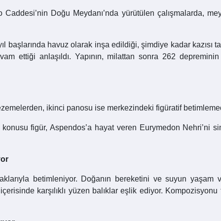
atro Caddesi’nin Doğu Meydanı’nda yürütülen çalışmalarda, me
yıl başlarında havuz olarak inşa edildiği, şimdiye kadar kazısı 
ettiği anlaşıldı. Yapının, milattan sonra 262 depreminin a
zemelerden, ikinci panosu ise merkezindeki figüratif betimleme
söz konusu figür, Aspendos’a hayat veren Eurymedon Nehri’ni
yor
praklarıyla betimleniyor. Doğanın bereketini ve suyun yaşam
çerisinde karşılıklı yüzen balıklar eşlik ediyor. Kompozisyonu 