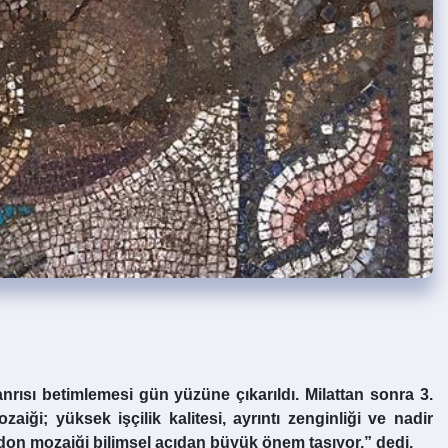
nrısı betimlemesi gün yüzüne çıkarıldı. Milattan sonra 3.
i; yüksek işçilik kalitesi, ayrıntı zenginliği ve nadir
don mozaiği bilimsel açıdan büyük önem taşıyor.” dedi.