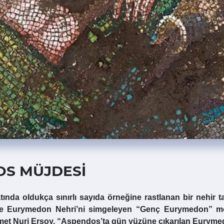
OS MÜJDESİ
nda oldukça sınırlı sayıda örneğine rastlanan bir nehir ta
 ve Eurymedon Nehri’ni simgeleyen “Genç Eurymedon” mozaiğ
ehmet Nuri Ersoy, “Aspendos’ta gün yüzüne çıkarılan Euryme