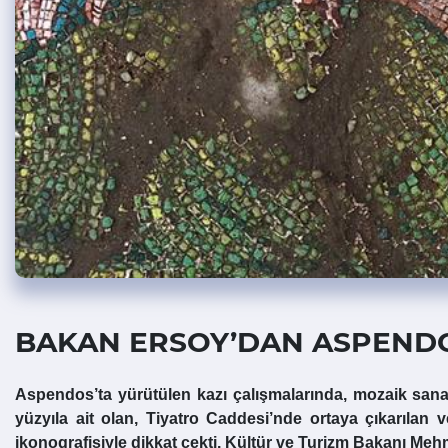
BAKAN ERSOY’DAN ASPEND
Aspendos’ta yürütülen kazı çalışmalarında, mozaik sanatı
yüzyıla ait olan, Tiyatro Caddesi’nde ortaya çıkarılan
ikonografisiyle dikkat çekti. Kültür ve Turizm Bakanı M