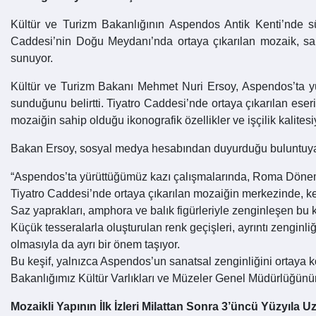
Kültür ve Turizm Bakanlığının Aspendos Antik Kenti’nde sür
Caddesi’nin Doğu Meydanı’nda ortaya çıkarılan mozaik, sahi
sunuyor.
Kültür ve Turizm Bakanı Mehmet Nuri Ersoy, Aspendos’ta yü
sunduğunu belirtti. Tiyatro Caddesi’nde ortaya çıkarılan es
mozaiğin sahip olduğu ikonografik özellikler ve işçilik kalitesiyl
Bakan Ersoy, sosyal medya hesabından duyurduğu buluntuya il
“Aspendos’ta yürüttüğümüz kazı çalışmalarında, Roma Dönemi 
Tiyatro Caddesi’nde ortaya çıkarılan mozaiğin merkezinde, k
Saz yaprakları, amphora ve balık figürleriyle zenginleşen bu
Küçük tesseralarla oluşturulan renk geçişleri, ayrıntı zenginli
olmasıyla da ayrı bir önem taşıyor.
Bu keşif, yalnızca Aspendos’un sanatsal zenginliğini ortaya 
Bakanlığımız Kültür Varlıkları ve Müzeler Genel Müdürlüğünü
Mozaikli Yapının İlk İzleri Milattan Sonra 3’üncü Yüzyıla U