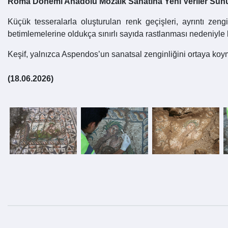
Roma Dönemi Anadolu Mozaik Sanatına Yeni Veriler Sun
Küçük tesseralarla oluşturulan renk geçişleri, ayrıntı zeng
betimlemelerine oldukça sınırlı sayıda rastlanması nedeniyle bi
Keşif, yalnızca Aspendos’un sanatsal zenginliğini ortaya ko
(18.06.2026)