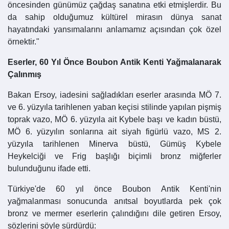
öncesinden günümüz çağdaş sanatına etki etmişlerdir. Bu
da sahip olduğumuz kültürel mirasın dünya sanat
hayatındaki yansımalarını anlamamız açısından çok özel
örnektir."
Eserler, 60 Yıl Önce Boubon Antik Kenti Yağmalanarak
Çalınmış
Bakan Ersoy, iadesini sağladıkları eserler arasında MÖ 7.
ve 6. yüzyıla tarihlenen yaban keçisi stilinde yapılan pişmiş
toprak vazo, MÖ 6. yüzyıla ait Kybele başı ve kadın büstü,
MÖ 6. yüzyılın sonlarına ait siyah figürlü vazo, MS 2.
yüzyıla tarihlenen Minerva büstü, Gümüş Kybele
Heykelciği ve Frig başlığı biçimli bronz miğferler
bulunduğunu ifade etti.
Türkiye'de 60 yıl önce Boubon Antik Kenti'nin
yağmalanması sonucunda anıtsal boyutlarda pek çok
bronz ve mermer eserlerin çalındığını dile getiren Ersoy,
sözlerini şöyle sürdürdü: