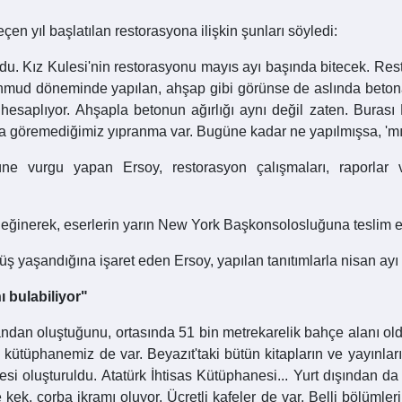
n yıl başlatılan restorasyona ilişkin şunları söyledi:
ordu. Kız Kulesi'nin restorasyonu mayıs ayı başında bitecek. Res
hmud döneminde yapılan, ahşap gibi görünse de aslında beto
 hesaplıyor. Ahşapla betonun ağırlığı aynı değil zaten. Burası 
da göremediğimiz yıpranma var. Bugüne kadar ne yapılmışsa, 'mış
ne vurgu yapan Ersoy, restorasyon çalışmaları, raporlar ve k
değinerek, eserlerin yarın New York Başkonsolosluğuna teslim edi
üş yaşandığına işaret eden Ersoy, yapılan tanıtımlarla nisan ay
 bulabiliyor"
andan oluştuğunu, ortasında 51 bin metrekarelik bahçe alanı ol
za kütüphanemiz de var. Beyazıt'taki bütün kitapların ve yayınlar
esi oluşturuldu. Atatürk İhtisas Kütüphanesi... Yurt dışından d
e kek, çorba ikramı oluyor. Ücretli kafeler de var. Belli bölümler