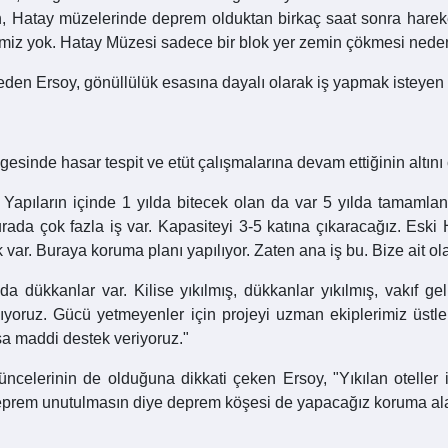
n, Hatay müzelerinde deprem olduktan birkaç saat sonra hareket 
emiz yok. Hatay Müzesi sadece bir blok yer zemin çökmesi nedeni
eden Ersoy, gönüllülük esasına dayalı olarak iş yapmak isteyen 
nde hasar tespit ve etüt çalışmalarına devam ettiğinin altını ç
. Yapıların içinde 1 yılda bitecek olan da var 5 yılda tamamla
ada çok fazla iş var. Kapasiteyi 3-5 katına çıkaracağız. Eski 
ar. Buraya koruma planı yapılıyor. Zaten ana iş bu. Bize ait ola
ltında dükkanlar var. Kilise yıkılmış, dükkanlar yıkılmış, vakıf
pıyoruz. Gücü yetmeyenler için projeyi uzman ekiplerimiz üstlen
sa maddi destek veriyoruz."
elerinin de olduğuna dikkati çeken Ersoy, "Yıkılan oteller i
Deprem unutulmasın diye deprem köşesi de yapacağız koruma alan