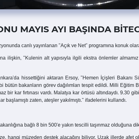
ONU MAYIS AYI BAŞINDA BİTE
izyonunda canlı yayınlanan "Açık ve Net" programına konuk ola
a ilişkin, "Kulenin alt yapısıyla ilgili ekstra önlemler almam
ara'da hissettiğini aktaran Ersoy, "Hemen İçişleri Bakanı 
ibi bütün bakanların görev dağılımları tespit edildi. Milli Eğiti
lmaz bir kar fırtınası vardı. Malatya kar örtüsü altındaydı. 9.30
 başlamıştı zaten, ateşler yakılmıştı." ifadelerini kullandı.
anlığına bağlı 8 bin 500'e yakın tescilli taşınmaz olduğuna dikk
ze, hangi müzeden destek alacağını biliyor. Uzak illerde afet o