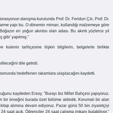
torasyonun danışma kurulunda Prof. Dr. Feridun Çılı, Prof. Dr.
narme yapı bu. O dönemin mimarı, kullandığı malzemeye göre
Boğazın en yoğun akıntısı olan adası. Bu akıntı yüzlerce yıl
 gibi' yapılmış."
ulenin tarihçesine ilişkin bilgilerin, belgelerle birlikte
leceğini dile getirdi.
ı sonunda hedeflenen rakamlara ulaşılacağını kaydetti.
duğunu kaydeden Ersoy, "Burayı biz Millet Bahçesi yapıyoruz.
ın bir örneğini burada özel bölüme aldırdık. Korumalı bir alan
a kitap alımına devam ediyoruz. Pazar günü 50 bin ziyaretçiyi
i 24 saat açık. Öğrenciler 24 saat çalışma imkanı bulabiliyor."