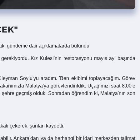
CEK"
rak, gündeme dair açıklamalarda bulundu
ız gerekiyordu. Kız Kulesi'nin restorasyonu mayıs ayı başında
Süleyman Soylu'yu aradım. 'Ben ekibimi toplayacağım. Görev
m Bakanımızla Malatya'ya görevlendirildik. Uçağımızı saat 8.00'e
 gibi şehre geçmiş olduk. Sonradan öğrendim ki, Malatya'nın son
ati çekerek, şunları kaydetti:
labilir. Ankara'dan ya da herhangi bir idari merkezden talimat