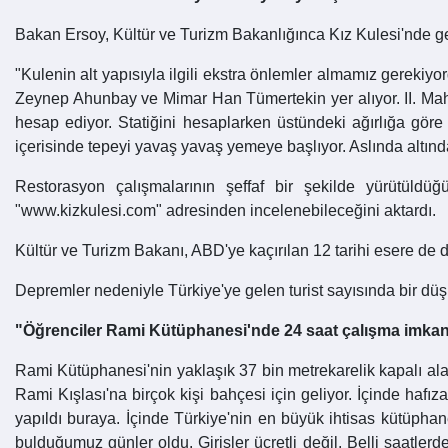
Bakan Ersoy, Kültür ve Turizm Bakanlığınca Kız Kulesi'nde geçe
"Kulenin alt yapısıyla ilgili ekstra önlemler almamız gerekiy
Zeynep Ahunbay ve Mimar Han Tümertekin yer alıyor. II. Ma
hesap ediyor. Statiğini hesaplarken üstündeki ağırlığa göre
içerisinde tepeyi yavaş yavaş yemeye başlıyor. Aslında altın
Restorasyon çalışmalarının şeffaf bir şekilde yürütüldüğü
"www.kizkulesi.com" adresinden incelenebileceğini aktardı.
Kültür ve Turizm Bakanı, ABD'ye kaçırılan 12 tarihi esere de 
Depremler nedeniyle Türkiye'ye gelen turist sayısında bir düş
"Öğrenciler Rami Kütüphanesi'nde 24 saat çalışma imkanı
Rami Kütüphanesi'nin yaklaşık 37 bin metrekarelik kapalı al
Rami Kışlası'na birçok kişi bahçesi için geliyor. İçinde hafı
yapıldı buraya. İçinde Türkiye'nin en büyük ihtisas kütüphan
bulduğumuz günler oldu. Girişler ücretli değil. Belli saatlerd