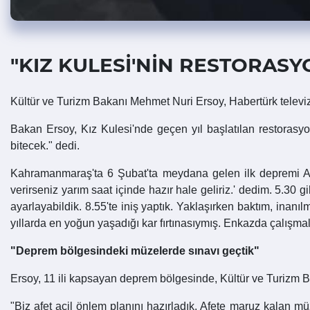
"KIZ KULESİ'NİN RESTORASY
Kültür ve Turizm Bakanı Mehmet Nuri Ersoy, Habertürk telev
Bakan Ersoy, Kız Kulesi'nde geçen yıl başlatılan restorasyon
bitecek." dedi.
Kahramanmaraş'ta 6 Şubat'ta meydana gelen ilk depremi Ank
verirseniz yarım saat içinde hazır hale geliriz.' dedim. 5.30 g
ayarlayabildik. 8.55'te iniş yaptık. Yaklaşırken baktım, inanı
yıllarda en yoğun yaşadığı kar fırtınasıymış. Enkazda çalışmalar
"Deprem bölgesindeki müzelerde sınavı geçtik"
Ersoy, 11 ili kapsayan deprem bölgesinde, Kültür ve Turizm Bak
"Biz afet acil önlem planını hazırladık. Afete maruz kalan mü