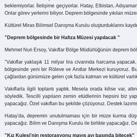
beklemiyorlar. İletişime geçiyorlar. Hatay, Elbistan, Adıyama
Onlar görev yerlerini biliyor. Deprem bölgesinde yıkılan müz
Kültürel Miras Bilimsel Danışma Kurulu oluşturduklarını kayd
"Deprem bölgesinde bir Hafıza Müzesi yapılacak "
Mehmet Nuri Ersoy, Vakıflar Bölge Müdürlüğünün deprem bölgesi
"Vakıflar yaklaşık 11 milyar lira civarında harcama yapacak
bölgesinde yeni bir Röleve ve Anıtlar Merkezi kuruyoruz. Bur
çağlardan günümüze gelen çok fazla katman ve kültürel varlık v
Vakıflarla ilgili toplantı yaptık. Mesela orada kilise var, a
söyledik. Tescilli yapıların zemin etüdlerinin hepsini biz ya
yapacağız. Özel vakıfları bu şekilde çözüyoruz. Destek lazım
Hatay'da, depremin unutulmaması için bir müze kurma düşünc
yapacağız. Bilim ve Danışma Kurulu ile birlikte yapacağız. 
"Kız Kulesi'nin restorasyonu mayıs ayı başında bitecek"