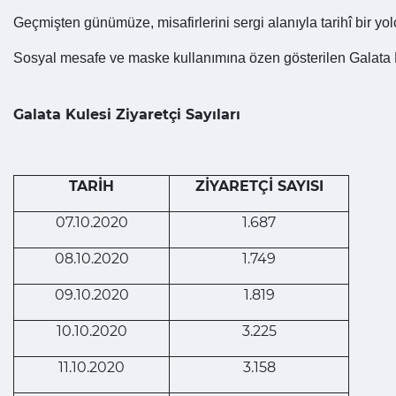
Geçmişten günümüze, misafirlerini sergi alanıyla tarihî bir yol
Sosyal mesafe ve maske kullanımına özen gösterilen Galata K
Galata Kulesi Ziyaretçi Sayıları
TARİH
ZİYARETÇİ SAYISI
07.10.2020
1.687
08.10.2020
1.749
09.10.2020
1.819
10.10.2020
3.225
11.10.2020
3.158