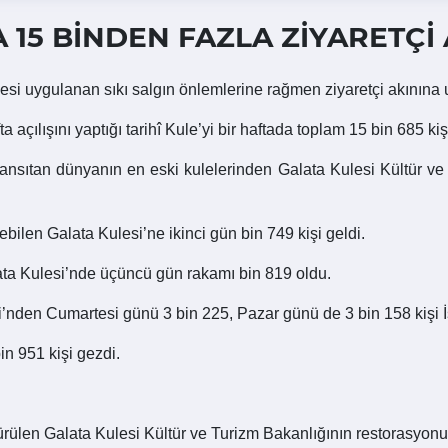
 15 BİNDEN FAZLA ZİYARETÇİ
lesi uygulanan sıkı salgın önlemlerine rağmen ziyaretçi akınına
ılışını yaptığı tarihî Kule’yi bir haftada toplam 15 bin 685 kişi 
yansıtan dünyanın en eski kulelerinden Galata Kulesi Kültür ve 
ebilen Galata Kulesi’ne ikinci gün bin 749 kişi geldi.
ata Kulesi’nde üçüncü gün rakamı bin 819 oldu.
i’nden Cumartesi günü 3 bin 225, Pazar günü de 3 bin 158 kişi İs
in 951 kişi gezdi.
ştürülen Galata Kulesi Kültür ve Turizm Bakanlığının restorasyon