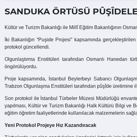
SANDUKA ÖRTÜSÜ PÛŞÎDEL
Kültür ve Turizm Bakanlığı ile Millî Eğitim Bakanlığının Osma
İki Bakanlığın “Puşide Projesi” kapsamında gerçekleştirilen
protokol güncellendi.
Olgunlaştırma Enstitüleri tarafından Osmanlı Hanedan türb
öngörülüyordu.
Proje kapsamında, İstanbul Beylerbeyi Sabancı Olgunlaşma
Trabzon Olgunlaşma Enstitüleri tarafından pûşîde üretimine iliş
Son protokol ile İstanbul Türbeler Müzesi Müdürlüğü envanter
yapılması, Kültür ve Turizm Bakanlığı Halk Kültürü Bilgi ve B
eğitim öğretim faaliyetlerinde kullanılacak malzemelerin sağla
Yeni Protokol Projeye Hız Kazandıracak