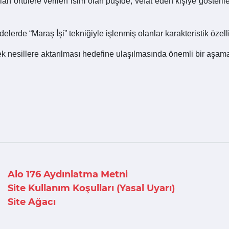
lan örtülere verilen isim olan pûşîde, vefat eden kişiye gösteril
elerde “Maraş İşi” tekniğiyle işlenmiş olanlar karakteristik özell
k nesillere aktarılması hedefine ulaşılmasında önemli bir aşam
Alo 176 Aydınlatma Metni
Site Kullanım Koşulları (Yasal Uyarı)
Site Ağacı