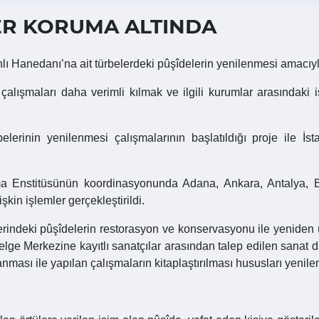
ER KORUMA ALTINDA
nlı Hanedanı’na ait türbelerdeki pûşîdelerin yenilenmesi amacıy
 çalışmaları daha verimli kılmak ve ilgili kurumlar arasındak
elerinin yenilenmesi çalışmalarının başlatıldığı proje ile 
 Enstitüsünün koordinasyonunda Adana, Ankara, Antalya, Bur
kin işlemler gerçekleştirildi.
indeki pûşîdelerin restorasyon ve konservasyonu ile yeniden ür
elge Merkezine kayıtlı sanatçılar arasından talep edilen sanat d
nması ile yapılan çalışmaların kitaplaştırılması hususları yenile