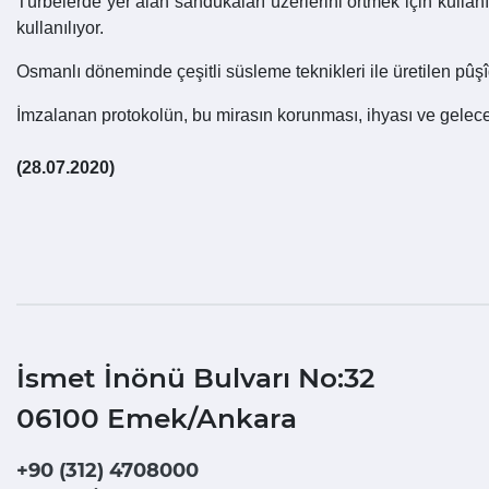
Türbelerde yer alan sandukaları üzerlerini örtmek için kullanı
kullanılıyor.
Osmanlı döneminde çeşitli süsleme teknikleri ile üretilen pûşîd
İmzalanan protokolün, bu mirasın korunması, ihyası ve gelece
(28.07.2020)
İsmet İnönü Bulvarı No:32
06100 Emek/Ankara
+90 (312) 4708000