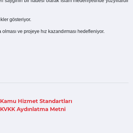
en saygının bir ifadesi olarak İslam medeniyetinde yüzyıllardır
ikler gösteriyor.
a olması ve projeye hız kazandırması hedefleniyor.
Kamu Hizmet Standartları
KVKK Aydınlatma Metni