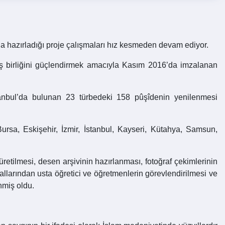
la hazırladığı proje çalışmaları hız kesmeden devam ediyor.
i iş birliğini güçlendirmek amacıyla Kasım 2016’da imzalanan
İstanbul’da bulunan 23 türbedeki 158 pûşîdenin yenilenmesi
sa, Eskişehir, İzmir, İstanbul, Kayseri, Kütahya, Samsun,
etilmesi, desen arşivinin hazırlanması, fotoğraf çekimlerinin
allarından usta öğretici ve öğretmenlerin görevlendirilmesi ve
nmiş oldu.