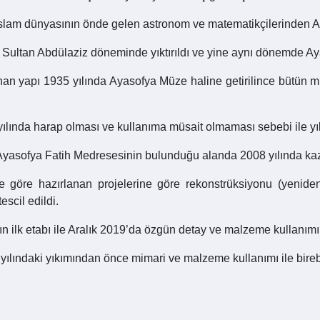
İslam dünyasının önde gelen astronom ve matematikçilerinden Ali
a Sultan Abdülaziz döneminde yıktırıldı ve yine aynı dönemde Ay
n yapı 1935 yılında Ayasofya Müze haline getirilince bütün müş
ılında harap olması ve kullanıma müsait olmaması sebebi ile yık
 Ayasofya Fatih Medresesinin bulunduğu alanda 2008 yılında kazı
lere göre hazırlanan projelerine göre rekonstrüksiyonu (yenide
escil edildi.
ın ilk etabı ile Aralık 2019’da özgün detay ve malzeme kullanımı
ılındaki yıkımından önce mimari ve malzeme kullanımı ile birebi