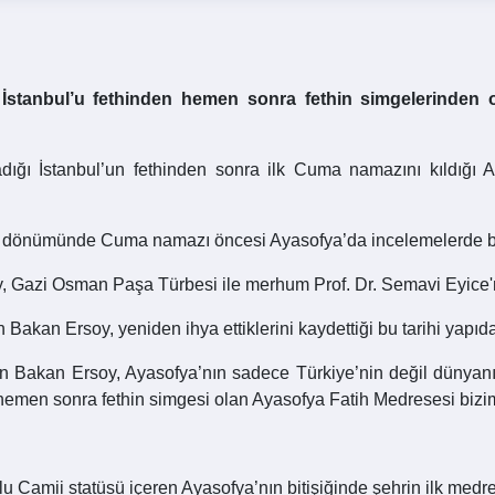
İstanbul’u fethinden hemen sonra fethin simgelerinden
adığı İstanbul’un fethinden sonra ilk Cuma namazını kıldığı 
 yıl dönümünde Cuma namazı öncesi Ayasofya’da incelemelerde 
,
Gazi Osman Paşa Türbesi ile merhum Prof. Dr. Semavi Eyice'nin
Bakan Ersoy, yeniden ihya ettiklerini kaydettiği bu tarihi yapıd
 Bakan Ersoy, Ayasofya’nın sadece Türkiye’nin değil dünyanın 
hemen sonra fethin simgesi olan Ayasofya Fatih Medresesi bizim 
u Camii statüsü içeren Ayasofya’nın bitişiğinde şehrin ilk medre