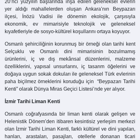
20’nci yüzyılın başlarında inşa edilen geleneksel evlerin
yer aldığı mahallelerden oluşan Ankara’nın Beypazarı
ilçesi, İnözü Vadisi ile dönemin ekolojik, çarşısıyla
ekonomik, ev mimarisiyle teknolojik ve geleneksel
kıyafetleriyle de sosyo-kültürel koşullarını ortaya koyuyor.
Osmanlı şehirciliğinin korunmuş bir örneği olan tarihi kent
Selçuklu ve Osmanlı dini mimarisinin bozulmamış
ürünlerini, iç ve dış mekânsal düzenlerini, malzeme
özelliklerini, yapısal unsurlarını, iç tasarım öğelerini ve
doğaya uygun sokak dokuları ile geleneksel Türk evlerinin
paha biçilmez örneklerini koruduğu için “Beypazarı Tarihi
Kenti” olarak Dünya Miras Geçici Listesi’nde yer alıyor.
İzmir Tarihi Liman Kenti
Osmanlı coğrafyasında bir liman kenti olarak gelişen ve
Helenistik Dönem’den itibaren kesintisiz yerleşim merkezi
olan İzmir Tarihi Liman Kenti, farklı kültürel ve dini yapıları,
hanları, arastaları, pasajları, otellerle donanan ticari