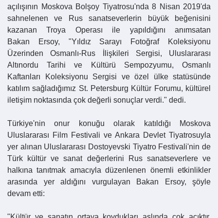
açılışının Moskova Bolşoy Tiyatrosu'nda 8 Nisan 2019'da
sahnelenen ve Rus sanatseverlerin büyük beğenisini
kazanan Troya Operası ile yapıldığını anımsatan
Bakan
Ersoy
, "Yıldız Sarayı Fotoğraf Koleksiyonu
Üzerinden Osmanlı-Rus İlişkileri Sergisi, Uluslararası
Altınordu Tarihi ve Kültürü Sempozyumu, Osmanlı
Kaftanları Koleksiyonu Sergisi ve özel ülke statüsünde
katılım sağladığımız St. Petersburg Kültür Forumu, kültürel
iletişim noktasında çok değerli sonuçlar verdi." dedi.
Türkiye'nin onur konuğu olarak katıldığı Moskova
Uluslararası Film Festivali ve Ankara Devlet Tiyatrosuyla
yer alınan Uluslararası Dostoyevski Tiyatro Festivali'nin de
Türk kültür ve sanat değerlerini Rus sanatseverlere ve
halkına tanıtmak amacıyla düzenlenen önemli etkinlikler
arasında yer aldığını vurgulayan Bakan
Ersoy
, şöyle
devam etti:
"Kültür ve sanatın ortaya koydukları aslında çok açıktır.