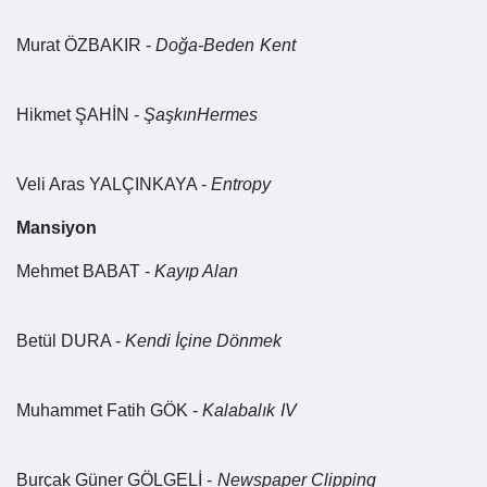
Murat ÖZBAKIR -
Doğa-Beden Kent
Hikmet ŞAHİN -
ŞaşkınHermes
Veli Aras YALÇINKAYA -
Entropy
Mansiyon
Mehmet BABAT -
Kayıp Alan
Betül DURA -
Kendi İçine Dönmek
Muhammet Fatih GÖK -
Kalabalık IV
Burçak Güner GÖLGELİ -
Newspaper Clipping