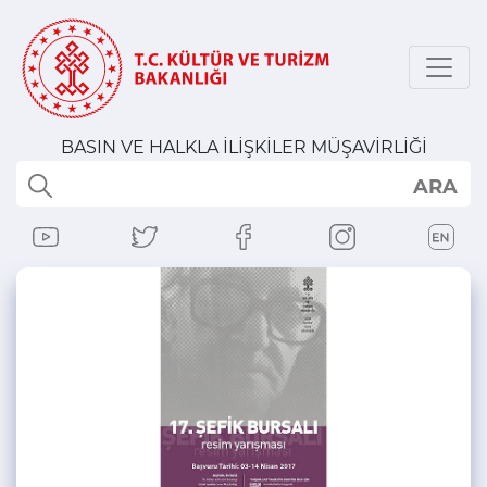
BASIN VE HALKLA İLİŞKİLER MÜŞAVİRLİĞİ
ARA