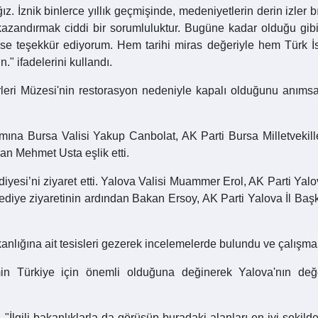
. İznik binlerce yıllık geçmişinde, medeniyetlerin derin izler b
andırmak ciddi bir sorumluluktur. Bugüne kadar olduğu gibi 
se teşekkür ediyorum. Hem tarihi miras değeriyle hem Türk İs
" ifadelerini kullandı.
erleri Müzesi'nin restorasyon nedeniyle kapalı olduğunu anım
mına Bursa Valisi Yakup Canbolat, AK Parti Bursa Milletveki
an Mehmet Usta eşlik etti.
iyesi’ni ziyaret etti. Yalova Valisi Muammer Erol, AK Parti Yal
ediye ziyaretinin ardından Bakan Ersoy, AK Parti Yalova İl Başk
lığına ait tesisleri gezerek incelemelerde bulundu ve çalışmalar
in Türkiye için önemli olduğuna değinerek Yalova'nın de
k, "İlgili bakanlıklarla da görüşüp buradaki alanları en iyi şek