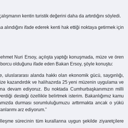
ışmanın kentin turistik değerini daha da artırdığını söyledi.
alındığını ifade ederek kenti hak ettiği noktaya getirmek için
 Mehmet Nuri Ersoy, açılışta yaptığı konuşmada, müze ve ören
fa borcu olduğunu ifade eden Bakan Ersoy, şöyle konuştu:
e, uluslararası alanda hakkı olan ekonomik gücü, saygınlığı,
mize kazandırdık ve halihazırda 25 yeni müzenin uygulama ve
rına devam ediyoruz. Bu noktada Cumhurbaşkanımızın milli
verdiği desteği özellikle belirtmek isterim. Bakanlığımız kamu
arkamızda durması sorumluluğumuzu arttırmakta ancak o yükü
ranlarımı arz ediyorum."
leşme sürecinin tüm kurallarına uygun şekilde ziyaretçilere