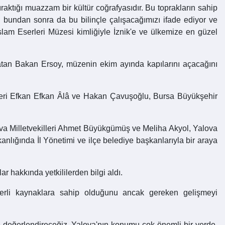
ıraktığı muazzam bir kültür coğrafyasıdır. Bu toprakların sahip
bundan sonra da bu bilinçle çalışacağımızı ifade ediyor ve
lam Eserleri Müzesi kimliğiyle İznik'e ve ülkemize en güzel
satan Bakan Ersoy, müzenin ekim ayında kapılarını açacağını
lleri Efkan Efkan Âlâ ve Hakan Çavuşoğlu, Bursa Büyükşehir
ova Milletvekilleri Ahmet Büyükgümüş ve Meliha Akyol, Yalova
anlığında İl Yönetimi ve ilçe belediye başkanlarıyla bir araya
 hakkında yetkililerden bilgi aldı.
ğerli kaynaklara sahip olduğunu ancak gereken gelişmeyi
ilde değerlendireceğiz. Yalova'nın konumu çok önemli bir yerde.