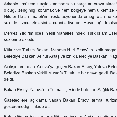
Arkeoloji müzemiz açıldıktan sonra bu parçaları oraya alacağız
olduğu zenginliği korumak ve hem bölgeye hem ülkemize kaz
Nilüfer Hatun İmareti'nin restorasyonunda emeği olan herke
şekilde hizmet etmesini temenni ediyorum. Hayırlı uğurlu olsun.
Merkez Yıldırım ilçesi Yeşil Mahallesi'ndeki Türk İslam Es
sözlerine ekledi.
Kültür ve Turizm Bakanı Mehmet Nuri Ersoy’un İznik progra
Belediye Başkanı Alinur Aktaş ve İznik Belediye Başkanı Kağ
Açılışın ardından Yalova’ya geçen Bakan Ersoy, Yalova Beled
Belediye Başkan Vekili Mustafa Tutuk ile bir araya geldi. Bel
geldi.
Bakan Ersoy, Yalova'nın Termal ilçesinde bulunan Sağlık Bakan
Gazetecilere açıklama yapan Bakan Ersoy, termal turizm
gösteremediğini ifade etti.
Bakan Ersoy, tesisleri gezdiğini ve incelediğini dile getirere