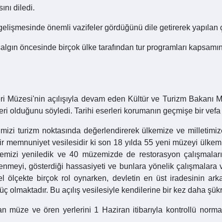
ını diledi.
elişmesinde önemli vazifeler gördüğünü dile getirerek yapılan çal
algın öncesinde birçok ülke tarafından tur programları kapsamına 
leri Müzesi'nin açılışıyla devam eden Kültür ve Turizm Bakanı
leri olduğunu söyledi. Tarihi eserleri korumanın geçmişe bir ve
mizi turizm noktasında değerlendirerek ülkemize ve milletimiz
bir memnuniyet vesilesidir ki son 18 yılda 55 yeni müzeyi ülke
zemizi yeniledik ve 40 müzemizde de restorasyon çalışmala
plenmeyi, gösterdiği hassasiyeti ve bunlara yönelik çalışmalara 
esel ölçekte birçok rol oynarken, devletin en üst iradesinin 
üç olmaktadır. Bu açılış vesilesiyle kendilerine bir kez daha şük
 müze ve ören yerlerini 1 Haziran itibarıyla kontrollü normal