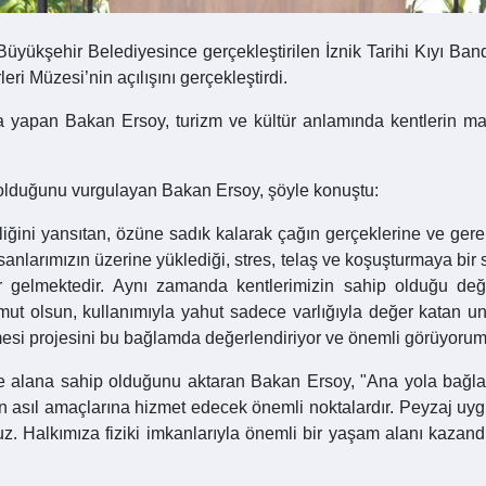
 Büyükşehir Belediyesince gerçekleştirilen İznik Tarihi Kıyı B
ri Müzesi’nin açılışını gerçekleştirdi.
şma yapan Bakan Ersoy, turizm ve kültür anlamında kentlerin 
i olduğunu vurgulayan Bakan Ersoy, şöyle konuştu:
mliğini yansıtan, özüne sadık kalarak çağın gerçeklerine ve gere
nsanlarımızın üzerine yüklediği, stres, telaş ve koşuşturmaya bir
r gelmektedir. Aynı zamanda kentlerimizin sahip olduğu değer
omut olsun, kullanımıyla yahut sadece varlığıyla değer katan un
mesi projesini bu bağlamda değerlendiriyor ve önemli görüyorum
 alana sahip olduğunu aktaran Bakan Ersoy, "Ana yola bağlana
nın asıl amaçlarına hizmet edecek önemli noktalardır. Peyzaj uyg
ruz. Halkımıza fiziki imkanlarıyla önemli bir yaşam alanı kazan