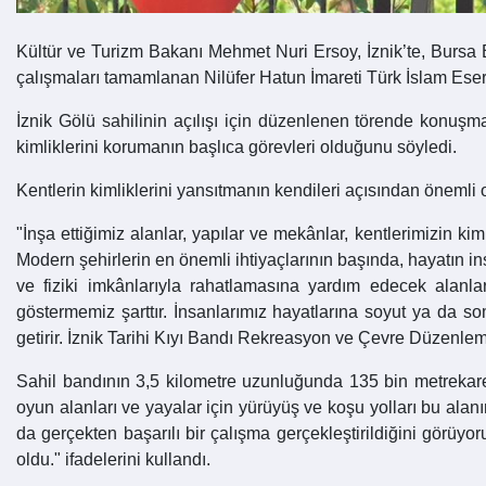
Kültür ve Turizm Bakanı Mehmet Nuri Ersoy, İznik’te, Bursa
çalışmaları tamamlanan Nilüfer Hatun İmareti Türk İslam Eserle
İznik Gölü sahilinin açılışı için düzenlenen törende konu
kimliklerini korumanın başlıca görevleri olduğunu söyledi.
Kentlerin kimliklerini yansıtmanın kendileri açısından öneml
"İnşa ettiğimiz alanlar, yapılar ve mekânlar, kentlerimizin ki
Modern şehirlerin en önemli ihtiyaçlarının başında, hayatın i
ve fiziki imkânlarıyla rahatlamasına yardım edecek alanla
göstermemiz şarttır. İnsanlarımız hayatlarına soyut ya da s
getirir. İznik Tarihi Kıyı Bandı Rekreasyon ve Çevre Düzenle
Sahil bandının 3,5 kilometre uzunluğunda 135 bin metrekare
oyun alanları ve yayalar için yürüyüş ve koşu yolları bu ala
da gerçekten başarılı bir çalışma gerçekleştirildiğini görüyo
oldu." ifadelerini kullandı.