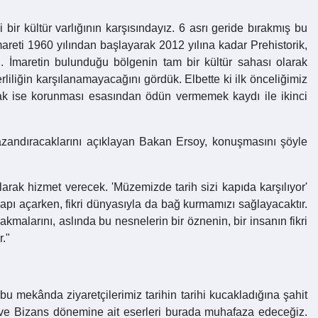
ir kültür varlığının karşısındayız. 6 asrı geride bırakmış bu
reti 1960 yılından başlayarak 2012 yılına kadar Prehistorik,
. İmaretin bulunduğu bölgenin tam bir kültür sahası olarak
liğin karşılanamayacağını gördük. Elbette ki ilk önceliğimiz
ak ise korunması esasından ödün vermemek kaydı ile ikinci
kazandıracaklarını açıklayan Bakan Ersoy, konuşmasını şöyle
larak hizmet verecek. 'Müzemizde tarih sizi kapıda karşılıyor'
kapı açarken, fikri dünyasıyla da bağ kurmamızı sağlayacaktır.
akmalarını, aslında bu nesnelerin bir öznenin, bir insanın fikri
r."
 bu mekânda ziyaretçilerimiz tarihin tarihi kucakladığına şahit
ve Bizans dönemine ait eserleri burada muhafaza edeceğiz.