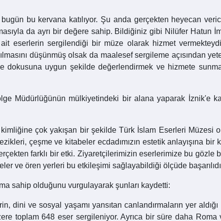
bugün bu kervana katılıyor. Şu anda gerçekten heyecan verici b
yla da ayrı bir değere sahip. Bildiğiniz gibi Nilüfer Hatun İma
t eserlerin sergilendiği bir müze olarak hizmet vermekteydi
ılmasını düşünmüş olsak da maalesef sergileme açısından yeterli
ne ve dokusuna uygun şekilde değerlendirmek ve hizmete sunm
Bölge Müdürlüğünün mülkiyetindeki bir alana yaparak İznik'e 
n kimliğine çok yakışan bir şekilde Türk İslam Eserleri Müzesi o
lezikleri, çeşme ve kitabeler ecdadımızın estetik anlayışına bir 
çekten farklı bir etki. Ziyaretçilerimizin eserlerimize bu gözle b
ler ve ören yerleri bu etkileşimi sağlayabildiği ölçüde başarılıdı
ma sahip olduğunu vurgulayarak şunları kaydetti:
elerin, dini ve sosyal yaşamı yansıtan canlandırmaların yer aldığı
re toplam 648 eser sergileniyor. Ayrıca bir süre daha Roma 