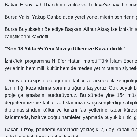
Bakan Ersoy, sahil bandının İznik'e ve Türkiye'ye hayırlı olmas
Bursa Valisi Yakup Canbolat da yerel yönetimlerin şehirlerin g
Bursa Büyükşehir Belediye Başkanı Alinur Aktaş ise İznik'in s
çalıştıklarını kaydetti.
“Son 18 Yılda 55 Yeni Müzeyi Ülkemize Kazandırdık”
İznik’teki programına Nilüfer Hatun İmareti Türk İslam Eser
yerlerinin hem milli kültür hem de medeniyet mirasının ziynet
"Dünyada rakipsiz olduğumuz kültür ve arkeolojik zenginliği
tanınırlığı kazandırma sorumluluğunu taşıyoruz. Çok büyük 
proje çalışmalarını sürdürüyoruz. Bu sürede yine 154 mü
değerlerimize ve kültür varlıklarımıza karşı sergilediği sahi
diplomasisinden kültür ve turizm faaliyetlerine kadar kür
kaldırmada, hızlı ve doğru hamleleri yapmada büyük bir itici g
Bakan Ersoy, pandemi sürecinde yaklaşık 2,5 ay kapalı olan
açtıklarını belirterek şunları kaydetti: