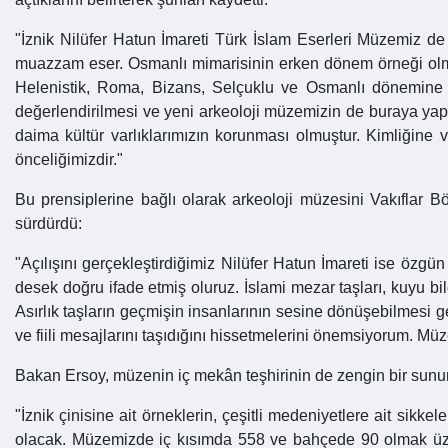
"İznik Nilüfer Hatun İmareti Türk İslam Eserleri Müzemiz de 
muazzam eser. Osmanlı mimarisinin erken dönem örneği olması
Helenistik, Roma, Bizans, Selçuklu ve Osmanlı dönemine ai
değerlendirilmesi ve yeni arkeoloji müzemizin de buraya yap
daima kültür varlıklarımızın korunması olmuştur. Kimliği
önceliğimizdir."
Bu prensiplerine bağlı olarak arkeoloji müzesini Vakıflar 
sürdürdü:
"Açılışını gerçekleştirdiğimiz Nilüfer Hatun İmareti ise özgü
desek doğru ifade etmiş oluruz. İslami mezar taşları, kuyu bi
Asırlık taşların geçmişin insanlarının sesine dönüşebilmesi ger
ve fiili mesajlarını taşıdığını hissetmelerini önemsiyorum. Müze
Bakan Ersoy, müzenin iç mekân teşhirinin de zengin bir sunu
"İznik çinisine ait örneklerin, çeşitli medeniyetlere ait sikk
olacak. Müzemizde iç kısımda 558 ve bahçede 90 olmak üze